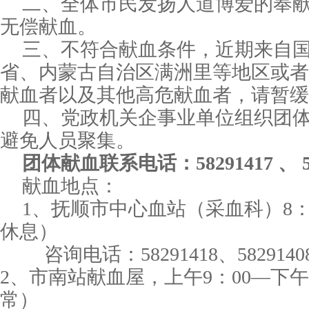
二、全体市民发扬人道博爱的奉
无偿献血。
三、不符合献血条件，近期来自
省、内蒙古自治区满洲里等地区或者
献血者以及其他高危献血者，请暂缓
四、党政机关企事业单位组织团
避免人员聚集。
团体献血联系电话：
58291417 、 
献血地点：
1、
抚顺市中心血站（采血科）
8
休息）
咨询电话：
58291418、5829140
2、市南站献血屋，
上午
9：00—下
常）