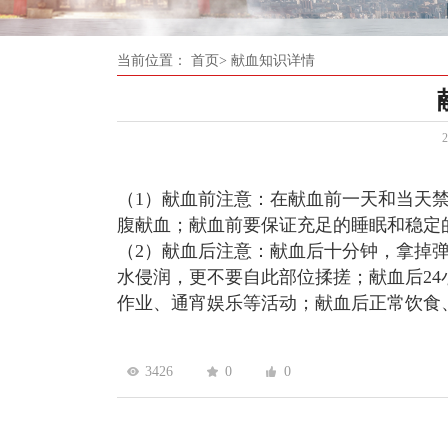
当前位置：
首页>
献血知识详情
2
（
1
）献血前注意：在献血前一天和当天
腹献血；献血前要保证充足的睡眠和稳定
（
2
）献血后注意：献血后十分钟，拿掉
水侵润，更不要自此部位揉搓；献血后
24
作业、通宵娱乐等活动；献血后正常饮食
3426
0
0