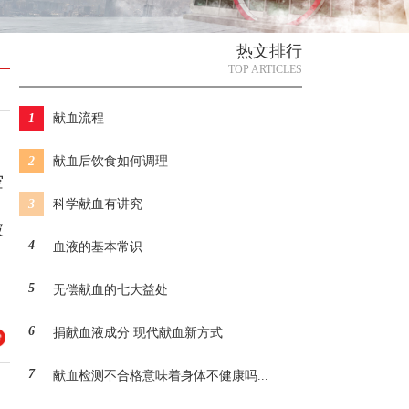
热文排行
TOP ARTICLES
1
献血流程
2
献血后饮食如何调理
空
3
科学献血有讲究
被
4
血液的基本常识
5
无偿献血的七大益处
6
捐献血液成分 现代献血新方式
7
献血检测不合格意味着身体不健康吗...